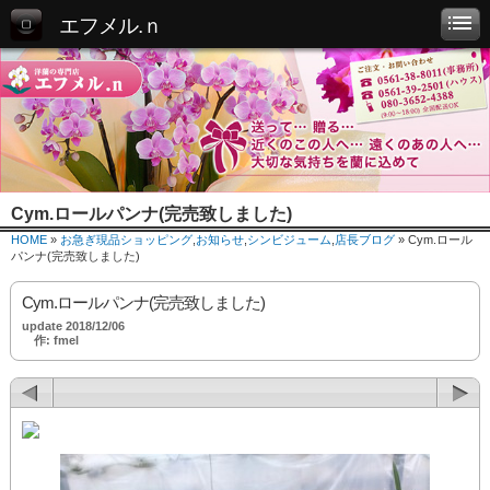
エフメル.ｎ
Cym.ロールパンナ(完売致しました)
HOME
»
お急ぎ現品ショッピング
,
お知らせ
,
シンビジューム
,
店長ブログ
» Cym.ロール
パンナ(完売致しました)
Cym.ロールパンナ(完売致しました)
update 2018/12/06
作: fmel