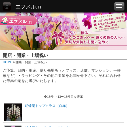
エフメル.ｎ
開店・開業・上場祝い
HOME
» 開店・開業・上場祝い
ご予算、目的・用途、贈り先場所（オフィス、店舗、マンション、一軒
家など）・ラッピング・その他ご要望をお聞かせ下さい。それに合わせ
た最高の蘭をお選びいたします。
全16件中 13〜16件目を表示
胡蝶蘭トップクラス（白赤）