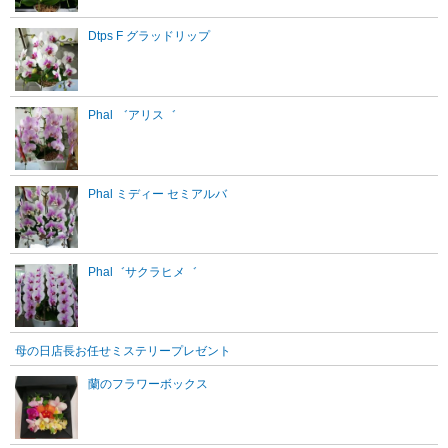
Dtps F グラッドリップ
Phal ゛アリス゛
Phal ミディー セミアルバ
Phal゛サクラヒメ゛
母の日店長お任せミステリープレゼント
蘭のフラワーボックス