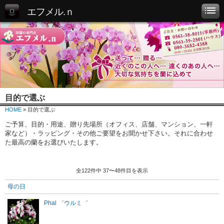
エフメル.ｎ
目的で選ぶ
HOME
» 目的で選ぶ
ご予算、目的・用途、贈り先場所（オフィス、店舗、マンション、一軒
家など）・ラッピング・その他ご要望をお聞かせ下さい。それに合わせ
た最高の蘭をお選びいたします。
全122件中 37〜48件目を表示
母の日
Phal ゛ウルミ゛