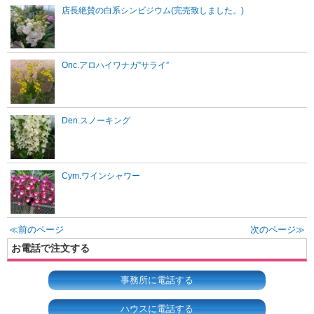
店長絶賛の白系シンビジウム(完売致しました。)
Onc.アロハイワナガ”サライ”
Den.スノーキング
Cym.ワインシャワー
≪前のページ
次のページ≫
お電話で注文する
事務所に電話する
ハウスに電話する